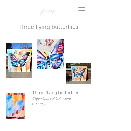
Three flying butterflies
Three flying butterflies
Ölgemälde auf Leinwand
,
6
0x60cm